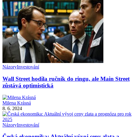
Názory
Investování
Wall Street hodila ručník do ringu, ale Main Street
zůstává optimistická
Milena Krásná
8. 6. 2024
Názory
Investování
Česká ekonomika: Aktuální vývoj ceny zlata a