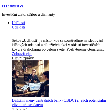
FOXinvest.cz
Investiční zlato, stříbro a diamanty
Události
Události
Sekce „Události“ je místo, kde se soustředíme na sledování
klíčových událostí a důležitých akcí v oblasti investičních
kovů a drahokamů po celém světě. Poskytujeme čtenářům…
Zobrazit více
Hlavní zprávy
Digitální měny centrálních bank (CBDC) a jejich potenciální
vliv na trh se zlatem
4. 6. 2024