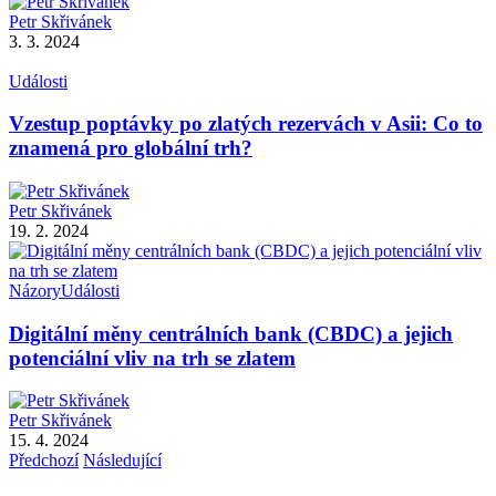
Petr Skřivánek
3. 3. 2024
Události
Vzestup poptávky po zlatých rezervách v Asii: Co to
znamená pro globální trh?
Petr Skřivánek
19. 2. 2024
Názory
Události
Digitální měny centrálních bank (CBDC) a jejich
potenciální vliv na trh se zlatem
Petr Skřivánek
15. 4. 2024
Předchozí
Následující