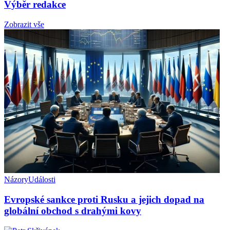
Výběr redakce
Zobrazit vše
Názory
Události
Evropské sankce proti Rusku a jejich dopad na
globální obchod s drahými kovy