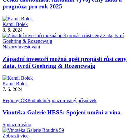
prognóza pro rok 2025
Kamil Bolek
8. 6. 2024
Názory
Investování
Západní investoři možná opět propásli růst ceny
zlata, tvrdí Goehring & Rozencwajg
Kamil Bolek
7. 6. 2024
Regiony ČR
Podnikání
Sponzorovaný příspěvek
Vinotéka Galerie HESS: Spojení umění a vína
Sponzorováno
Zobrazit více