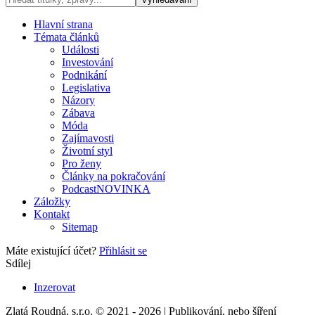
Hlavní strana
Témata článků
Události
Investování
Podnikání
Legislativa
Názory
Zábava
Móda
Zajímavosti
Životní styl
Pro ženy
Články na pokračování
Podcast
NOVINKA
Záložky
Kontakt
Sitemap
Máte existující účet?
Přihlásit se
Sdílej
Inzerovat
Zlatá Roudná, s.r.o. © 2021 - 2026 | Publikování, nebo šíření