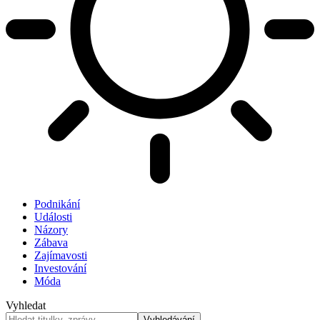
Podnikání
Události
Názory
Zábava
Zajímavosti
Investování
Móda
Vyhledat