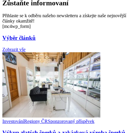
Zůstaňte informovaní
Přihlaste se k odběru našeho newsletteru a získejte naše nejnovější
články okamžitě!
[mc4wp_form]
Výběr článků
Zobrazit vše
Investování
Regiony ČR
Sponzorovaný příspěvek
Výkup zlatých šperků a zakázková výroba šperků