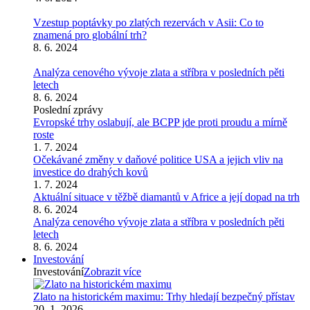
Vzestup poptávky po zlatých rezervách v Asii: Co to
znamená pro globální trh?
8. 6. 2024
Analýza cenového vývoje zlata a stříbra v posledních pěti
letech
8. 6. 2024
Poslední zprávy
Evropské trhy oslabují, ale BCPP jde proti proudu a mírně
roste
1. 7. 2024
Očekávané změny v daňové politice USA a jejich vliv na
investice do drahých kovů
1. 7. 2024
Aktuální situace v těžbě diamantů v Africe a její dopad na trh
8. 6. 2024
Analýza cenového vývoje zlata a stříbra v posledních pěti
letech
8. 6. 2024
Investování
Investování
Zobrazit více
Zlato na historickém maximu: Trhy hledají bezpečný přístav
20. 1. 2026