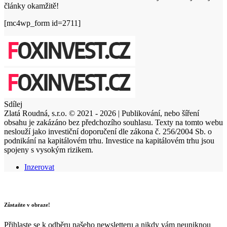
články okamžitě!
[mc4wp_form id=2711]
Sdílej
Zlatá Roudná, s.r.o. © 2021 - 2026 | Publikování, nebo šíření
obsahu je zakázáno bez předchozího souhlasu. Texty na tomto webu
neslouží jako investiční doporučení dle zákona č. 256/2004 Sb. o
podnikání na kapitálovém trhu. Investice na kapitálovém trhu jsou
spojeny s vysokým rizikem.
Inzerovat
Zůstaňte v obraze!
Přihlaste se k odběru našeho newsletteru a nikdy vám neuniknou