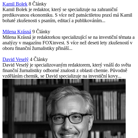
Kamil Bolek
8 Články
Kamil Bolek je redaktor, který se specializuje na zahraniční
predikovanou ekonomiku. S více než patnáctiletou praxí má Kamil
bohaté zkušenosti s psaním, editací a publikováním...
Milena Krásná
9 Články
Milena Krásná je redaktorkou specializující se na investiční témata a
analýzy v magazínu FOXinvest. S více než deseti lety zkušeností v
oboru finanční žurnalistiky přináší...
David Veselý
4 Články
David Veselý je specializovaným redaktorem, který vnáší do světa
finanční žurnalistiky odborné znalosti z oblasti chemie. Původně
vzděláním chemik, se David specializuje na investiční kovy...