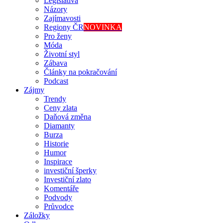
Legislativa
Názory
Zajímavosti
Regiony ČR
NOVINKA
Pro ženy
Móda
Životní styl
Zábava
Články na pokračování
Podcast
Zájmy
Trendy
Ceny zlata
Daňová změna
Diamanty
Burza
Historie
Humor
Inspirace
investiční šperky
Investiční zlato
Komentáře
Podvody
Průvodce
Záložky