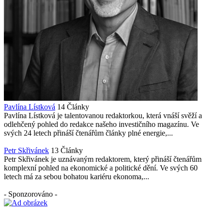
Pavlína Lístková
14 Články
Pavlína Lístková je talentovanou redaktorkou, která vnáší svěží a
odlehčený pohled do redakce našeho investičního magazínu. Ve
svých 24 letech přináší čtenářům články plné energie,...
Petr Skřivánek
13 Články
Petr Skřivánek je uznávaným redaktorem, který přináší čtenářům
komplexní pohled na ekonomické a politické dění. Ve svých 60
letech má za sebou bohatou kariéru ekonoma,...
- Sponzorováno -