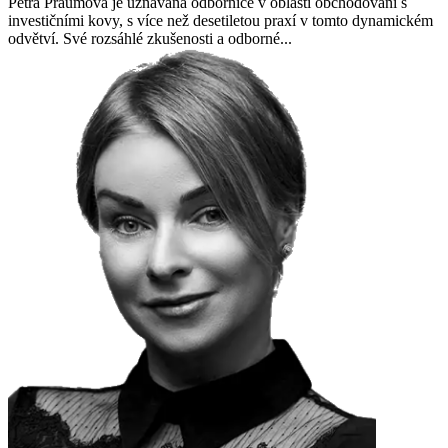
Petra Praumová je uznávaná odbornice v oblasti obchodování s
investičními kovy, s více než desetiletou praxí v tomto dynamickém
odvětví. Své rozsáhlé zkušenosti a odborné...