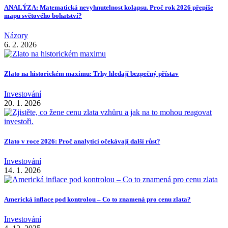
ANALÝZA: Matematická nevyhnutelnost kolapsu. Proč rok 2026 přepíše
mapu světového bohatství?
Názory
6. 2. 2026
Zlato na historickém maximu: Trhy hledají bezpečný přístav
Investování
20. 1. 2026
Zlato v roce 2026: Proč analytici očekávají další růst?
Investování
14. 1. 2026
Americká inflace pod kontrolou – Co to znamená pro cenu zlata?
Investování