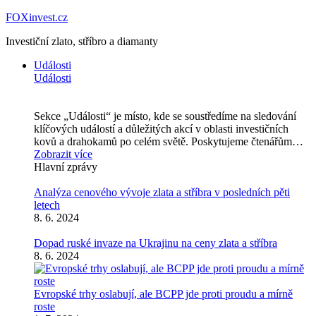
FOXinvest.cz
Investiční zlato, stříbro a diamanty
Události
Události
Sekce „Události“ je místo, kde se soustředíme na sledování
klíčových událostí a důležitých akcí v oblasti investičních
kovů a drahokamů po celém světě. Poskytujeme čtenářům…
Zobrazit více
Hlavní zprávy
Analýza cenového vývoje zlata a stříbra v posledních pěti
letech
8. 6. 2024
Dopad ruské invaze na Ukrajinu na ceny zlata a stříbra
8. 6. 2024
Evropské trhy oslabují, ale BCPP jde proti proudu a mírně
roste