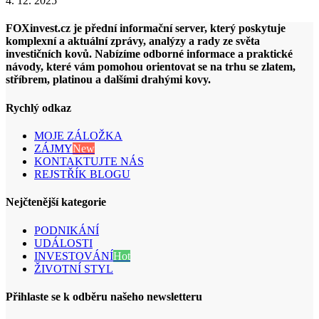
4. 12. 2025
FOXinvest.cz je přední informační server, který poskytuje
komplexní a aktuální zprávy, analýzy a rady ze světa
investičních kovů. Nabízíme odborné informace a praktické
návody, které vám pomohou orientovat se na trhu se zlatem,
stříbrem, platinou a dalšími drahými kovy.
Rychlý odkaz
MOJE ZÁLOŽKA
ZÁJMY
New
KONTAKTUJTE NÁS
REJSTŘÍK BLOGU
Nejčtenější kategorie
PODNIKÁNÍ
UDÁLOSTI
INVESTOVÁNÍ
Hot
ŽIVOTNÍ STYL
Přihlaste se k odběru našeho newsletteru