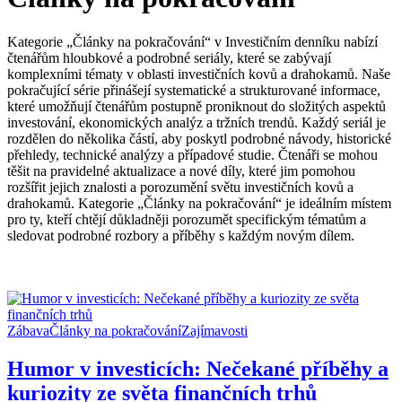
Kategorie „Články na pokračování“ v Investičním denníku nabízí
čtenářům hloubkové a podrobné seriály, které se zabývají
komplexními tématy v oblasti investičních kovů a drahokamů. Naše
pokračující série přinášejí systematické a strukturované informace,
které umožňují čtenářům postupně proniknout do složitých aspektů
investování, ekonomických analýz a tržních trendů. Každý seriál je
rozdělen do několika částí, aby poskytl podrobné návody, historické
přehledy, technické analýzy a případové studie. Čtenáři se mohou
těšit na pravidelné aktualizace a nové díly, které jim pomohou
rozšířit jejich znalosti a porozumění světu investičních kovů a
drahokamů. Kategorie „Články na pokračování“ je ideálním místem
pro ty, kteří chtějí důkladněji porozumět specifickým tématům a
sledovat podrobné rozbory a příběhy s každým novým dílem.
Zábava
Články na pokračování
Zajímavosti
Humor v investicích: Nečekané příběhy a
kuriozity ze světa finančních trhů