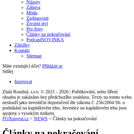
Názory
Zábava
Móda
Zajímavosti
Životní styl
Pro ženy
Články na pokračování
Podcast
NOVINKA
Záložky
Kontakt
Sitemap
Máte existující účet?
Přihlásit se
Sdílej
Inzerovat
Zlatá Roudná, s.r.o. © 2021 - 2026 | Publikování, nebo šíření
obsahu je zakázáno bez předchozího souhlasu. Texty na tomto webu
neslouží jako investiční doporučení dle zákona č. 256/2004 Sb. o
podnikání na kapitálovém trhu. Investice na kapitálovém trhu jsou
spojeny s vysokým rizikem.
FOXinvest.cz
>
NEWS
>
Články na pokračování
Články na pokračování