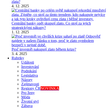
zlata?
4. 12. 2025
Centrální banky opět skupují zlato. Co stojí za jejich
strategickými nákupy?
1. 12. 2025
Proč investoři nakupují zlato během krize?
3. 4. 2025
Rubriky
Události
Investování
Podnikání
Legislativa
Názory
Zajímavosti
Regiony ČR
NOVINKA
Pro ženy
Móda
Životní styl
Zábava