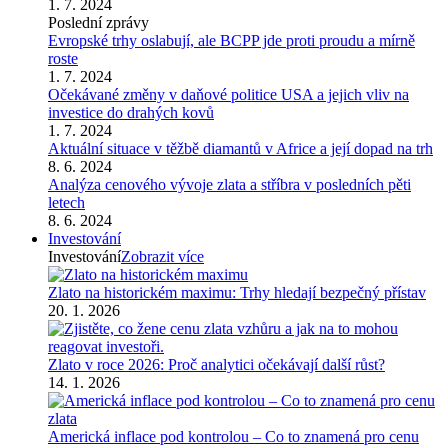
1. 7. 2024
Poslední zprávy
Evropské trhy oslabují, ale BCPP jde proti proudu a mírně
roste
1. 7. 2024
Očekávané změny v daňové politice USA a jejich vliv na
investice do drahých kovů
1. 7. 2024
Aktuální situace v těžbě diamantů v Africe a její dopad na trh
8. 6. 2024
Analýza cenového vývoje zlata a stříbra v posledních pěti
letech
8. 6. 2024
Investování
Investování
Zobrazit více
Zlato na historickém maximu: Trhy hledají bezpečný přístav
20. 1. 2026
Zlato v roce 2026: Proč analytici očekávají další růst?
14. 1. 2026
Americká inflace pod kontrolou – Co to znamená pro cenu