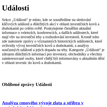
Události
Sekce „Události“ je místo, kde se soustředíme na sledování
klíčových událostí a důležitých akcí v oblasti investičních kovů a
drahokamů po celém světě. Poskytujeme čtenářům aktuální
informace o veletrzích, konferencích, a dalších událostech, které
mají vliv na investiční trhy a rozhodování investorů. Kromě toho
zde naleznete zprávy o významných historických událostech, které
ovlivnily vývoj investičních kovů a drahokamů, a analýzy
současných událostí a jejich dopadu na trhy. Kategorie „Události“ je
zdrojem důležitých informací pro investory, obchodníky a všechny
zainteresované osoby, které chtějí být informovány o aktuálním dění
v oblasti investic do kovů a drahokamů.
Oblíbené zprávy Události
Analýza cenového vývoje zlata a stříbra v