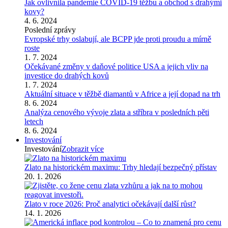
Jak ovlivnila pandemie COVID-19 těžbu a obchod s drahými
kovy?
4. 6. 2024
Poslední zprávy
Evropské trhy oslabují, ale BCPP jde proti proudu a mírně
roste
1. 7. 2024
Očekávané změny v daňové politice USA a jejich vliv na
investice do drahých kovů
1. 7. 2024
Aktuální situace v těžbě diamantů v Africe a její dopad na trh
8. 6. 2024
Analýza cenového vývoje zlata a stříbra v posledních pěti
letech
8. 6. 2024
Investování
Investování
Zobrazit více
Zlato na historickém maximu: Trhy hledají bezpečný přístav
20. 1. 2026
Zlato v roce 2026: Proč analytici očekávají další růst?
14. 1. 2026