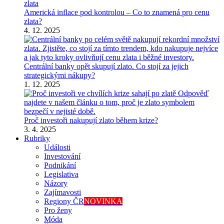
Americká inflace pod kontrolou – Co to znamená pro cenu
zlata?
4. 12. 2025
Centrální banky opět skupují zlato. Co stojí za jejich
strategickými nákupy?
1. 12. 2025
Proč investoři nakupují zlato během krize?
3. 4. 2025
Rubriky
Události
Investování
Podnikání
Legislativa
Názory
Zajímavosti
Regiony ČR
NOVINKA
Pro ženy
Móda