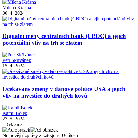
Milena Krásná
30. 4. 2024
Digitální měny centrálních bank (CBDC) a jejich
potenciální vliv na trh se zlatem
Petr Skřivánek
15. 4. 2024
Očekávané změny v daňové politice USA a jejich
vliv na investice do drahých kovů
Kamil Bolek
27. 5. 2024
- Reklama -
Nejnovější zprávy z kategorie Události