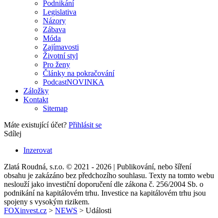
Podnikání
Legislativa
Názory
Zábava
Móda
Zajímavosti
Životní styl
Pro ženy
Články na pokračování
Podcast
NOVINKA
Záložky
Kontakt
Sitemap
Máte existující účet?
Přihlásit se
Sdílej
Inzerovat
Zlatá Roudná, s.r.o. © 2021 - 2026 | Publikování, nebo šíření
obsahu je zakázáno bez předchozího souhlasu. Texty na tomto webu
neslouží jako investiční doporučení dle zákona č. 256/2004 Sb. o
podnikání na kapitálovém trhu. Investice na kapitálovém trhu jsou
spojeny s vysokým rizikem.
FOXinvest.cz
>
NEWS
>
Události