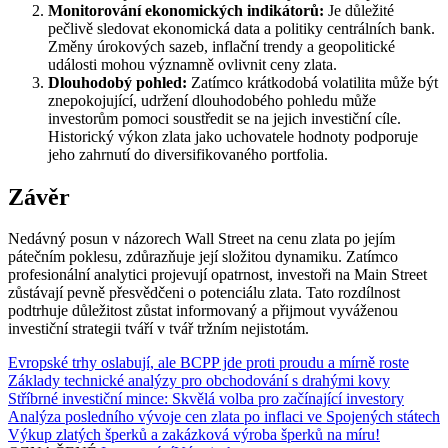
Monitorování ekonomických indikátorů:
Je důležité
pečlivě sledovat ekonomická data a politiky centrálních bank.
Změny úrokových sazeb, inflační trendy a geopolitické
události mohou významně ovlivnit ceny zlata.
Dlouhodobý pohled:
Zatímco krátkodobá volatilita může být
znepokojující, udržení dlouhodobého pohledu může
investorům pomoci soustředit se na jejich investiční cíle.
Historický výkon zlata jako uchovatele hodnoty podporuje
jeho zahrnutí do diversifikovaného portfolia.
Závěr
Nedávný posun v názorech Wall Street na cenu zlata po jejím
pátečním poklesu, zdůrazňuje její složitou dynamiku. Zatímco
profesionální analytici projevují opatrnost, investoři na Main Street
zůstávají pevně přesvědčeni o potenciálu zlata. Tato rozdílnost
podtrhuje důležitost zůstat informovaný a přijmout vyváženou
investiční strategii tváří v tvář tržním nejistotám.
Evropské trhy oslabují, ale BCPP jde proti proudu a mírně roste
Základy technické analýzy pro obchodování s drahými kovy
Stříbrné investiční mince: Skvělá volba pro začínající investory
Analýza posledního vývoje cen zlata po inflaci ve Spojených státech
Výkup zlatých šperků a zakázková výroba šperků na míru!