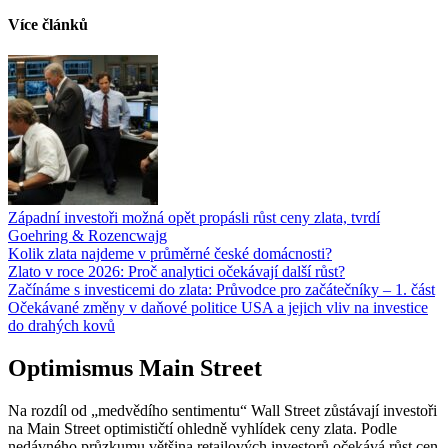
Více článků
Západní investoři možná opět propásli růst ceny zlata, tvrdí
Goehring & Rozencwajg
Kolik zlata najdeme v průměrné české domácnosti?
Zlato v roce 2026: Proč analytici očekávají další růst?
Začínáme s investicemi do zlata: Průvodce pro začátečníky – 1. část
Očekávané změny v daňové politice USA a jejich vliv na investice
do drahých kovů
Optimismus Main Street
Na rozdíl od „medvědího sentimentu“ Wall Street zůstávají investoři
na Main Street optimističtí ohledně vyhlídek ceny zlata. Podle
nedávného průzkumu většina retailových investorů očekává růst cen