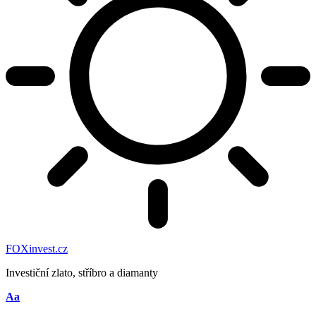
FOXinvest.cz
Investiční zlato, stříbro a diamanty
Velikost
Aa
písma