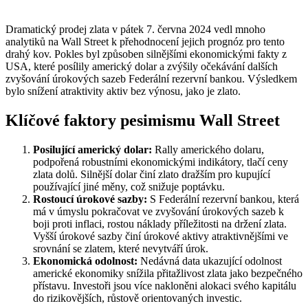
Dramatický prodej zlata v pátek 7. června 2024 vedl mnoho
analytiků na Wall Street k přehodnocení jejich prognóz pro tento
drahý kov. Pokles byl způsoben silnějšími ekonomickými fakty z
USA, které posílily americký dolar a zvýšily očekávání dalších
zvyšování úrokových sazeb Federální rezervní bankou. Výsledkem
bylo snížení atraktivity aktiv bez výnosu, jako je zlato.
Klíčové faktory pesimismu Wall Street
Posilující americký dolar:
Rally amerického dolaru,
podpořená robustními ekonomickými indikátory, tlačí ceny
zlata dolů. Silnější dolar činí zlato dražším pro kupující
používající jiné měny, což snižuje poptávku.
Rostoucí úrokové sazby:
S Federální rezervní bankou, která
má v úmyslu pokračovat ve zvyšování úrokových sazeb k
boji proti inflaci, rostou náklady příležitosti na držení zlata.
Vyšší úrokové sazby činí úrokové aktivy atraktivnějšími ve
srovnání se zlatem, které nevytváří úrok.
Ekonomická odolnost:
Nedávná data ukazující odolnost
americké ekonomiky snížila přitažlivost zlata jako bezpečného
přístavu. Investoři jsou více nakloněni alokaci svého kapitálu
do rizikovějších, růstově orientovaných investic.