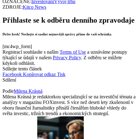
OZNAČENÉ:
Investování
Vývoj trhu
ZDROJE:
Kitco News
Přihlaste se k odběru denního zpravodaje
Držte krok! Nechejte si zasílat nejnovější zprávy přímo do vaší schránky.
[mc4wp_form]
Registrací souhlasíte s naším
Terms of Use
a uznáváme postupy
týkající se údajů v našem
Privacy Policy
. Z odběru se můžete
kdykoli odhlásit.
Sdílejte tento článek
Facebook
Kopírovat odkaz
Tisk
Sdílení
Podle
Milena Krásná
Milena Krásná je redaktorkou specializující se na investiční témata a
analýzy v magazínu FOXinvest. S více než deseti lety zkušeností v
oboru finanční žurnalistiky přináší čtenářům hluboké vhledy do
světa investic, tržních trendů a ekonomických strategií.