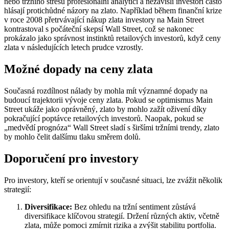
nebo tržního stresu profesionální analytici a nezávislí investoři často
hlásají protichůdné názory na zlato. Například během finanční krize
v roce 2008 přetrvávající nákup zlata investory na Main Street
kontrastoval s počáteční skepsí Wall Street, což se nakonec
prokázalo jako správnost instinktů retailových investorů, když ceny
zlata v následujících letech prudce vzrostly.
Možné dopady na ceny zlata
Současná rozdílnost nálady by mohla mít významné dopady na
budoucí trajektorii vývoje ceny zlata. Pokud se optimismus Main
Street ukáže jako oprávněný, zlato by mohlo zažít oživení díky
pokračující poptávce retailových investorů. Naopak, pokud se
„medvědí prognóza“ Wall Street sladí s širšími tržními trendy, zlato
by mohlo čelit dalšímu tlaku směrem dolů.
Doporučení pro investory
Pro investory, kteří se orientují v současné situaci, lze zvážit několik
strategií:
Diversifikace:
Bez ohledu na tržní sentiment zůstává
diversifikace klíčovou strategií. Držení různých aktiv, včetně
zlata, může pomoci zmírnit rizika a zvýšit stabilitu portfolia.