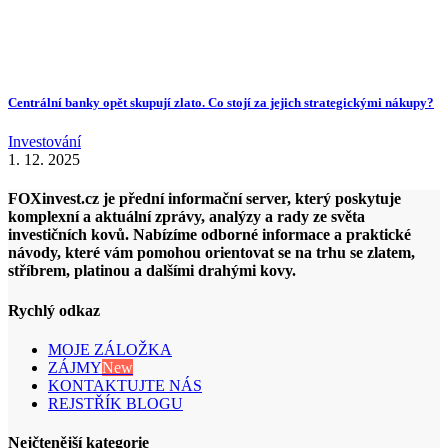
Centrální banky opět skupují zlato. Co stojí za jejich strategickými nákupy?
Investování
1. 12. 2025
FOXinvest.cz je přední informační server, který poskytuje
komplexní a aktuální zprávy, analýzy a rady ze světa
investičních kovů. Nabízíme odborné informace a praktické
návody, které vám pomohou orientovat se na trhu se zlatem,
stříbrem, platinou a dalšími drahými kovy.
Rychlý odkaz
MOJE ZÁLOŽKA
ZÁJMY
New
KONTAKTUJTE NÁS
REJSTŘÍK BLOGU
Nejčtenější kategorie