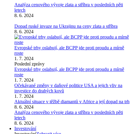
Analýza cenového vývoje zlata a stříbra v posledních pěti
letech
8. 6. 2024
Dopad ruské invaze na Ukrajinu na ceny zlata a stříbra
8. 6. 2024
Evropské trhy oslabují, ale BCPP jde proti proudu a mírně
roste
1. 7. 2024
Poslední zprávy
Evropské trhy oslabují, ale BCPP jde proti proudu a mírně
roste
1. 7. 2024
Očekávané změny v daňové politice USA a jejich vliv na
investice do drahých kovů
1. 7. 2024
Aktuální situace v těžbě diamantů v Africe a její dopad na trh
8. 6. 2024
Analýza cenového vývoje zlata a stříbra v posledních pěti
letech
8. 6. 2024
Investování
Investování
Zobrazit více