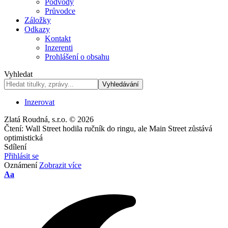
Podvody
Průvodce
Záložky
Odkazy
Kontakt
Inzerenti
Prohlášení o obsahu
Vyhledat
Inzerovat
Zlatá Roudná, s.r.o. © 2026
Čtení:
Wall Street hodila ručník do ringu, ale Main Street zůstává
optimistická
Sdílení
Přihlásit se
Oznámení
Zobrazit více
Velikost
Aa
písma