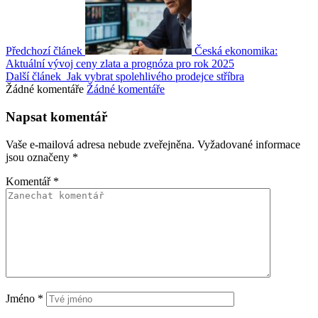
Předchozí článek
Česká ekonomika:
Aktuální vývoj ceny zlata a prognóza pro rok 2025
Další článek
Jak vybrat spolehlivého prodejce stříbra
Žádné komentáře
Žádné komentáře
Napsat komentář
Vaše e-mailová adresa nebude zveřejněna.
Vyžadované informace
jsou označeny
*
Komentář
*
Jméno
*