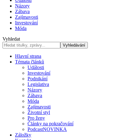
Události
Názory
Zábava
Zajímavosti
Investování
Móda
Vyhledat
Hlavní strana
Témata článků
Události
Investování
Podnikání
Legislativa
Názory
Zábava
Móda
Zajímavosti
Životní styl
Pro ženy
Články na pokračování
Podcast
NOVINKA
Záložky