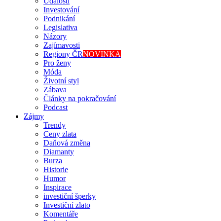
Události
Investování
Podnikání
Legislativa
Názory
Zajímavosti
Regiony ČR
NOVINKA
Pro ženy
Móda
Životní styl
Zábava
Články na pokračování
Podcast
Zájmy
Trendy
Ceny zlata
Daňová změna
Diamanty
Burza
Historie
Humor
Inspirace
investiční šperky
Investiční zlato
Komentáře