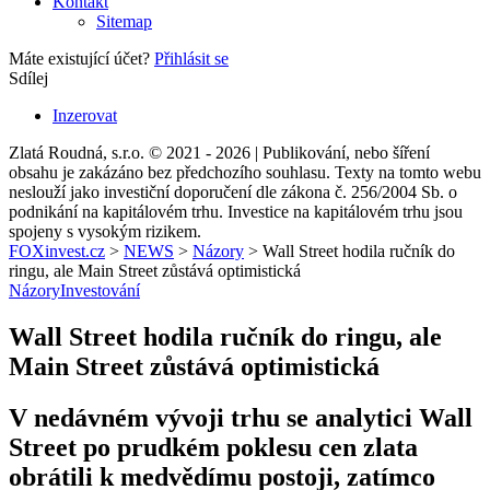
Kontakt
Sitemap
Máte existující účet?
Přihlásit se
Sdílej
Inzerovat
Zlatá Roudná, s.r.o. © 2021 - 2026 | Publikování, nebo šíření
obsahu je zakázáno bez předchozího souhlasu. Texty na tomto webu
neslouží jako investiční doporučení dle zákona č. 256/2004 Sb. o
podnikání na kapitálovém trhu. Investice na kapitálovém trhu jsou
spojeny s vysokým rizikem.
FOXinvest.cz
>
NEWS
>
Názory
>
Wall Street hodila ručník do
ringu, ale Main Street zůstává optimistická
Názory
Investování
Wall Street hodila ručník do ringu, ale
Main Street zůstává optimistická
V nedávném vývoji trhu se analytici Wall
Street po prudkém poklesu cen zlata
obrátili k medvědímu postoji, zatímco