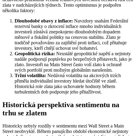
zlata v nadcházejících týdnech. Tento optimismus je podpořen
několika faktory:
Dlouhodobé obavy z inflace:
Navzdory snahám Federální
rezervní banky o zkrocení inflace mnoho individuálních
investorů zůstává znepokojeno dlouhodobým dopadem
měnové a fiskální politiky na cenovou stabilitu. Zlato je
tradičně považováno za zajištění proti inflaci, což přitahuje
investory, kteří chtějí uchovat své bohatství.
Geopolitická rizika:
Neustálé geopolitické napětí a nejistoty
nadále podporují poptávku po bezpečných přístavech, jako je
zlato. Investoři na Main Street často volí zlato k ochraně
svých portfolií proti možným globálním narušením.
Tržní volatilita:
Nedávná volatilita na akciových trzích
přiměla individuální investory hledat útočiště ve zlatě.
Historická role zlata jako uchovatele hodnoty během
turbulentních dob podporuje jeho přitažlivost.
Historická perspektiva sentimentu na
trhu se zlatem
Historicky nebyly rozdíly v sentimentu mezi Wall Street a Main
Street neobvyklé. Během panujícího období ekonomické nejistoty