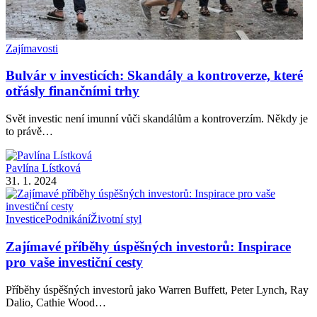
Zajímavosti
Bulvár v investicích: Skandály a kontroverze, které
otřásly finančními trhy
Svět investic není imunní vůči skandálům a kontroverzím. Někdy je
to právě…
Pavlína Lístková
31. 1. 2024
Investice
Podnikání
Životní styl
Zajímavé příběhy úspěšných investorů: Inspirace
pro vaše investiční cesty
Příběhy úspěšných investorů jako Warren Buffett, Peter Lynch, Ray
Dalio, Cathie Wood…