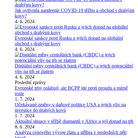
Jak ovlivnila pandemie COVID-19 těžbu a obchod s drahými
kovy?
4. 6. 2024
Evropské sankce proti Rusku a jejich dopad na globální
obchod s drahými kovy
4. 6. 2024
Digitální měny centrálních bank (CBDC) a jejich potenciální
vliv na trh se zlatem
4. 6. 2024
Poslední zprávy
Evropské trhy oslabují, ale BCPP jde proti proudu a mírně
roste
1. 7. 2024
Očekávané změny v daňové politice USA a jejich vliv na
investice do drahých kovů
1. 7. 2024
Aktuální situace v těžbě diamantů v Africe a její dopad na trh
8. 6. 2024
Analýza cenového vývoje zlata a stříbra v posledních pěti
letech