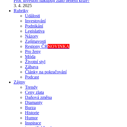
Proč investoři nakupují zlato během krize?
3. 4. 2025
Rubriky
Události
Investování
Podnikání
Legislativa
Názory
Zajímavosti
Regiony ČR
NOVINKA
Pro ženy
Móda
Životní styl
Zábava
Články na pokračování
Podcast
Zájmy
Trendy
Ceny zlata
Daňová změna
Diamanty
Burza
Historie
Humor
Inspirace