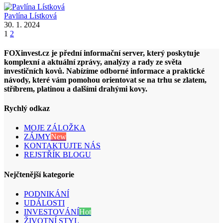
Pavlína Lístková
30. 1. 2024
1
2
FOXinvest.cz je přední informační server, který poskytuje
komplexní a aktuální zprávy, analýzy a rady ze světa
investičních kovů. Nabízíme odborné informace a praktické
návody, které vám pomohou orientovat se na trhu se zlatem,
stříbrem, platinou a dalšími drahými kovy.
Rychlý odkaz
MOJE ZÁLOŽKA
ZÁJMY
New
KONTAKTUJTE NÁS
REJSTŘÍK BLOGU
Nejčtenější kategorie
PODNIKÁNÍ
UDÁLOSTI
INVESTOVÁNÍ
Hot
ŽIVOTNÍ STYL