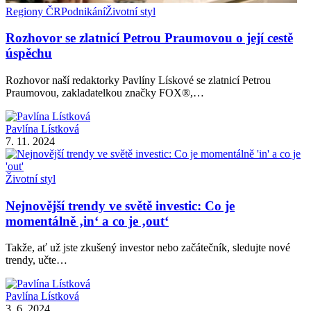
Regiony ČR
Podnikání
Životní styl
Rozhovor se zlatnicí Petrou Praumovou o její cestě
úspěchu
Rozhovor naší redaktorky Pavlíny Lískové se zlatnicí Petrou
Praumovou, zakladatelkou značky FOX®,…
Pavlína Lístková
7. 11. 2024
Životní styl
Nejnovější trendy ve světě investic: Co je
momentálně ‚in‘ a co je ‚out‘
Takže, ať už jste zkušený investor nebo začátečník, sledujte nové
trendy, učte…
Pavlína Lístková
3. 6. 2024