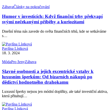
Zábava
Články na pokračování
Humor v investicích: Když finanční trhy překvapí
svými nečekanými příběhy a kuriozitami
Dnešní téma nás zavede do světa finančních trhů, kde se setkáváme
s…
Pavlína Lístková
18. 3. 2024
Móda
Pro ženy
Zábava
Slavné osobnosti a jejich excentrické vztahy k
luxusním šperkům: Od bizarních nákupů po
dědictví hodnotného drahokamu
Luxusní šperky nejsou jen módní doplňky, ale také investiční aktiva,
která přitahují…
Pavlína Lístková