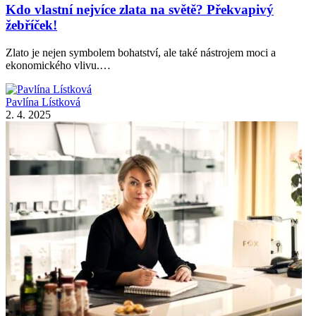
Kdo vlastní nejvíce zlata na světě? Překvapivý
žebříček!
Zlato je nejen symbolem bohatství, ale také nástrojem moci a
ekonomického vlivu.…
Pavlína Lístková
2. 4. 2025