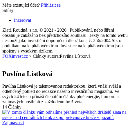
Máte existující účet?
Přihlásit se
Sdílej
Inzerovat
Zlatá Roudná, s.r.o. © 2021 - 2026 | Publikování, nebo šíření
obsahu je zakázáno bez předchozího souhlasu. Texty na tomto webu
neslouží jako investiční doporučení dle zákona č. 256/2004 Sb. o
podnikání na kapitálovém trhu. Investice na kapitálovém trhu jsou
spojeny s vysokým rizikem.
FOXinvest.cz
>
Články autora:Pavlína Lístková
Pavlína Lístková
Pavlína Lístková je talentovanou redaktorkou, která vnáší svěží a
odlehčený pohled do redakce našeho investičního magazínu. Ve
svých 24 letech přináší čtenářům články plné energie, humoru a
zajímavých postřehů z každodenního života.
14
Články
Zajímavosti