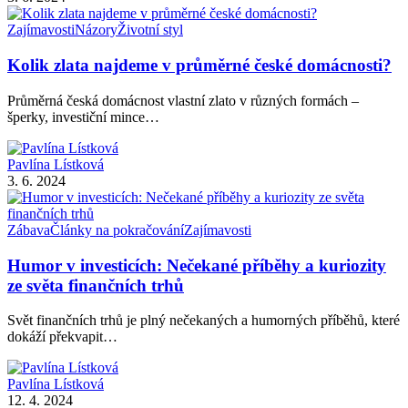
Zajímavosti
Názory
Životní styl
Kolik zlata najdeme v průměrné české domácnosti?
Průměrná česká domácnost vlastní zlato v různých formách –
šperky, investiční mince…
Pavlína Lístková
3. 6. 2024
Zábava
Články na pokračování
Zajímavosti
Humor v investicích: Nečekané příběhy a kuriozity
ze světa finančních trhů
Svět finančních trhů je plný nečekaných a humorných příběhů, které
dokáží překvapit…
Pavlína Lístková
12. 4. 2024