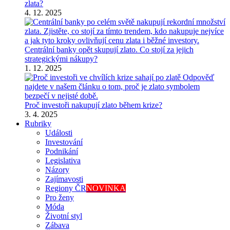
zlata?
4. 12. 2025
Centrální banky opět skupují zlato. Co stojí za jejich
strategickými nákupy?
1. 12. 2025
Proč investoři nakupují zlato během krize?
3. 4. 2025
Rubriky
Události
Investování
Podnikání
Legislativa
Názory
Zajímavosti
Regiony ČR
NOVINKA
Pro ženy
Móda
Životní styl
Zábava