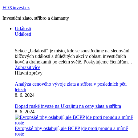
FOXinvest.cz
Investiční zlato, stříbro a diamanty
Události
Události
Sekce „Události“ je místo, kde se soustředíme na sledování
klíčových událostí a důležitých akcí v oblasti investičních
kovů a drahokamů po celém světě. Poskytujeme čtenářům…
Zobrazit více
Hlavní zprávy
Analýza cenového vývoje zlata a stříbra v posledních pěti
letech
8. 6. 2024
Dopad ruské invaze na Ukrajinu na ceny zlata a stříbra
8. 6. 2024
Evropské trhy oslabují, ale BCPP jde proti proudu a mírně
roste