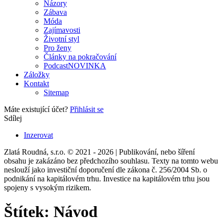
Názory
Zábava
Móda
Zajímavosti
Životní styl
Pro ženy
Články na pokračování
Podcast
NOVINKA
Záložky
Kontakt
Sitemap
Máte existující účet?
Přihlásit se
Sdílej
Inzerovat
Zlatá Roudná, s.r.o. © 2021 - 2026 | Publikování, nebo šíření
obsahu je zakázáno bez předchozího souhlasu. Texty na tomto webu
neslouží jako investiční doporučení dle zákona č. 256/2004 Sb. o
podnikání na kapitálovém trhu. Investice na kapitálovém trhu jsou
spojeny s vysokým rizikem.
Štítek:
Návod