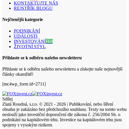
KONTAKTUJTE NÁS
REJSTŘÍK BLOGU
Nejčtenější kategorie
PODNIKÁNÍ
UDÁLOSTI
INVESTOVÁNÍ
Hot
ŽIVOTNÍ STYL
Přihlaste se k odběru našeho newsletteru
Přihlaste se k odběru našeho newsletteru a získejte naše nejnovější
články okamžitě!
[mc4wp_form id=2711]
Sdílej
Zlatá Roudná, s.r.o. © 2021 - 2026 | Publikování, nebo šíření
obsahu je zakázáno bez předchozího souhlasu. Texty na tomto webu
neslouží jako investiční doporučení dle zákona č. 256/2004 Sb. o
podnikání na kapitálovém trhu. Investice na kapitálovém trhu jsou
spojeny s vysokým rizikem.