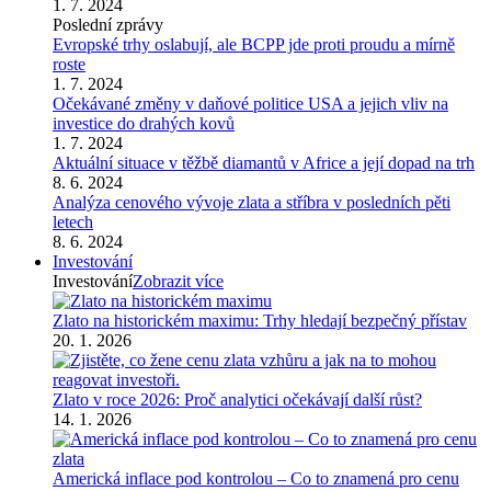
1. 7. 2024
Poslední zprávy
Evropské trhy oslabují, ale BCPP jde proti proudu a mírně
roste
1. 7. 2024
Očekávané změny v daňové politice USA a jejich vliv na
investice do drahých kovů
1. 7. 2024
Aktuální situace v těžbě diamantů v Africe a její dopad na trh
8. 6. 2024
Analýza cenového vývoje zlata a stříbra v posledních pěti
letech
8. 6. 2024
Investování
Investování
Zobrazit více
Zlato na historickém maximu: Trhy hledají bezpečný přístav
20. 1. 2026
Zlato v roce 2026: Proč analytici očekávají další růst?
14. 1. 2026
Americká inflace pod kontrolou – Co to znamená pro cenu