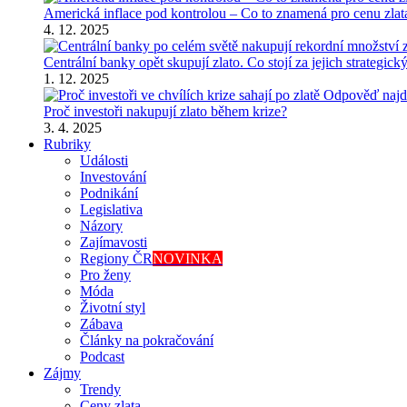
Americká inflace pod kontrolou – Co to znamená pro cenu zlat
4. 12. 2025
Centrální banky opět skupují zlato. Co stojí za jejich strategic
1. 12. 2025
Proč investoři nakupují zlato během krize?
3. 4. 2025
Rubriky
Události
Investování
Podnikání
Legislativa
Názory
Zajímavosti
Regiony ČR
NOVINKA
Pro ženy
Móda
Životní styl
Zábava
Články na pokračování
Podcast
Zájmy
Trendy
Ceny zlata