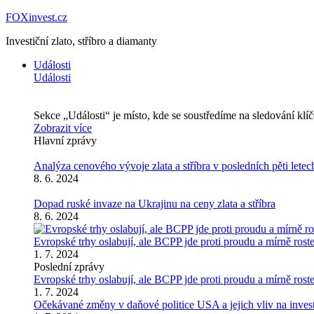
FOXinvest.cz
Investiční zlato, stříbro a diamanty
Události
Události
Sekce „Události“ je místo, kde se soustředíme na sledování kl
Zobrazit více
Hlavní zprávy
Analýza cenového vývoje zlata a stříbra v posledních pěti letec
8. 6. 2024
Dopad ruské invaze na Ukrajinu na ceny zlata a stříbra
8. 6. 2024
Evropské trhy oslabují, ale BCPP jde proti proudu a mírně rost
1. 7. 2024
Poslední zprávy
Evropské trhy oslabují, ale BCPP jde proti proudu a mírně rost
1. 7. 2024
Očekávané změny v daňové politice USA a jejich vliv na inves