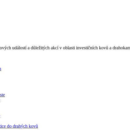
íčových událostí a důležitých akcí v oblasti investičních kovů a drah
h
e
e
tice do drahých kovů