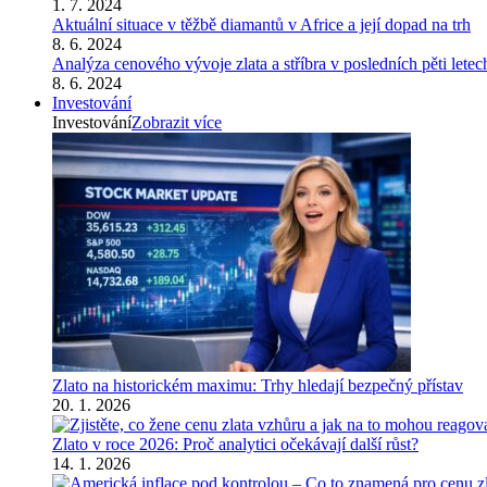
1. 7. 2024
Aktuální situace v těžbě diamantů v Africe a její dopad na trh
8. 6. 2024
Analýza cenového vývoje zlata a stříbra v posledních pěti letec
8. 6. 2024
Investování
Investování
Zobrazit více
Zlato na historickém maximu: Trhy hledají bezpečný přístav
20. 1. 2026
Zlato v roce 2026: Proč analytici očekávají další růst?
14. 1. 2026