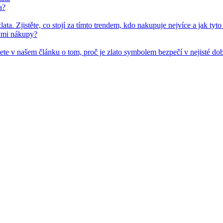
a?
kými nákupy?