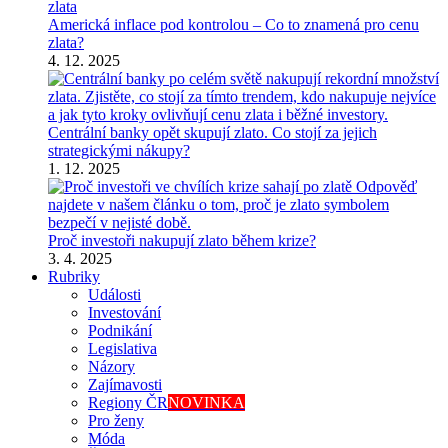
Americká inflace pod kontrolou – Co to znamená pro cenu
zlata?
4. 12. 2025
Centrální banky opět skupují zlato. Co stojí za jejich
strategickými nákupy?
1. 12. 2025
Proč investoři nakupují zlato během krize?
3. 4. 2025
Rubriky
Události
Investování
Podnikání
Legislativa
Názory
Zajímavosti
Regiony ČR
NOVINKA
Pro ženy
Móda