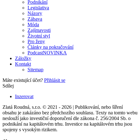
Podnikání
Legislativa
Názory
Zábava
Móda
Zajímavosti
Životní styl
Pro ženy
Články na pokračování
Podcast
NOVINKA
Záložky
Kontakt
Sitemap
Máte existující účet?
Přihlásit se
Sdílej
Inzerovat
Zlatá Roudná, s.r.o. © 2021 - 2026 | Publikování, nebo šíření
obsahu je zakázáno bez předchozího souhlasu. Texty na tomto webu
neslouží jako investiční doporučení dle zákona č. 256/2004 Sb. o
podnikání na kapitálovém trhu. Investice na kapitálovém trhu jsou
spojeny s vysokým rizikem.