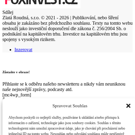
Sdílej
Zlatá Roudná, s.r.o. © 2021 - 2026 | Publikování, nebo šíření
obsahu je zakázáno bez předchozího souhlasu. Texty na tomto webu
neslouží jako investiční doporučení dle zákona č. 256/2004 Sb. o
podnikání na kapitálovém trhu. Investice na kapitálovém trhu jsou
spojeny s vysokým rizikem.
Inzerovat
Zůstaňte v obraze!
Přihlaste se k odběru našeho newsletteru a nikdy vám neuniknou
naše nejnovější zprávy, podcasty atd.
[mc4wp_form]
Žádný spam, kdykoli se z odběru můžete odhlásit.
Spravovat Souhlas
Abychom poskytli co nejlepší služby, používáme k ukládání a/nebo přístupu k
informacím o zařízení, technologie jako jsou soubory cookies. Souhlas s těmito
Vítej zpět!
technologiemi nám umožní zpracovávat údaje, jako je chování při procházení nebo
jedinečná ID na tomto webu. Nesouhlas nebo odvolání souhlasu může nepříznivě
Přihlaste se ke svému účtu