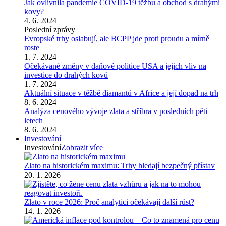
Jak ovlivnila pandemie COVID-19 těžbu a obchod s drahými
kovy?
4. 6. 2024
Poslední zprávy
Evropské trhy oslabují, ale BCPP jde proti proudu a mírně
roste
1. 7. 2024
Očekávané změny v daňové politice USA a jejich vliv na
investice do drahých kovů
1. 7. 2024
Aktuální situace v těžbě diamantů v Africe a její dopad na trh
8. 6. 2024
Analýza cenového vývoje zlata a stříbra v posledních pěti
letech
8. 6. 2024
Investování
Investování
Zobrazit více
Zlato na historickém maximu: Trhy hledají bezpečný přístav
20. 1. 2026
Zlato v roce 2026: Proč analytici očekávají další růst?
14. 1. 2026